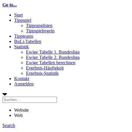
Go to...
Start
Tippspiel
Tippranglisten
Tippspielregeln
Tippteams
BuLi-Tabellen
Statistik
Ewige Tabelle 1. Bundesliga
Ewige Tabelle 2. Bundesliga
Ewige Tabellen berechnen
Ergebnis-Häufigkeit
Ergebnis-Statistik
Kontakt
Anmelden
Website
Web
Search