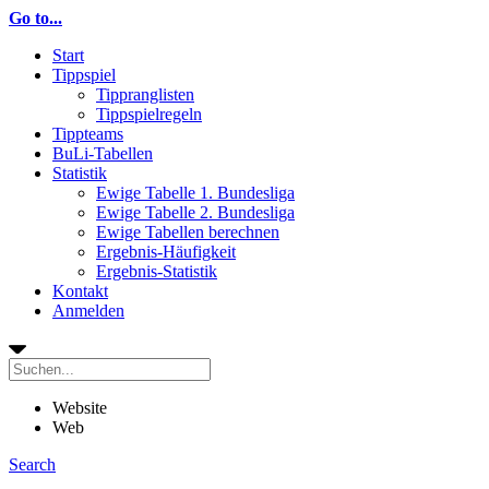
Go to...
Start
Tippspiel
Tippranglisten
Tippspielregeln
Tippteams
BuLi-Tabellen
Statistik
Ewige Tabelle 1. Bundesliga
Ewige Tabelle 2. Bundesliga
Ewige Tabellen berechnen
Ergebnis-Häufigkeit
Ergebnis-Statistik
Kontakt
Anmelden
Website
Web
Search