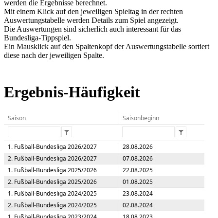
werden die Ergebnisse berechnet.
Mit einem Klick auf den jeweiligen Spieltag in der rechten
Auswertungstabelle werden Details zum Spiel angezeigt.
Die Auswertungen sind sicherlich auch interessant für das
Bundesliga-Tippspiel.
Ein Mausklick auf den Spaltenkopf der Auswertungstabelle sortiert
diese nach der jeweiligen Spalte.
Ergebnis-Häufigkeit
Saison
Saisonbeginn
1. Fußball-Bundesliga 2026/2027
28.08.2026
2. Fußball-Bundesliga 2026/2027
07.08.2026
1. Fußball-Bundesliga 2025/2026
22.08.2025
2. Fußball-Bundesliga 2025/2026
01.08.2025
1. Fußball-Bundesliga 2024/2025
23.08.2024
2. Fußball-Bundesliga 2024/2025
02.08.2024
1. Fußball-Bundesliga 2023/2024
18.08.2023