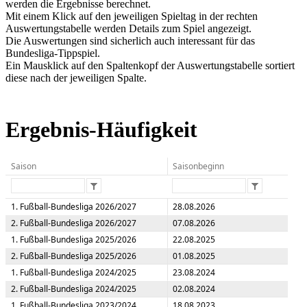
werden die Ergebnisse berechnet.
Mit einem Klick auf den jeweiligen Spieltag in der rechten
Auswertungstabelle werden Details zum Spiel angezeigt.
Die Auswertungen sind sicherlich auch interessant für das
Bundesliga-Tippspiel.
Ein Mausklick auf den Spaltenkopf der Auswertungstabelle sortiert
diese nach der jeweiligen Spalte.
Ergebnis-Häufigkeit
Saison
Saisonbeginn
1. Fußball-Bundesliga 2026/2027
28.08.2026
2. Fußball-Bundesliga 2026/2027
07.08.2026
1. Fußball-Bundesliga 2025/2026
22.08.2025
2. Fußball-Bundesliga 2025/2026
01.08.2025
1. Fußball-Bundesliga 2024/2025
23.08.2024
2. Fußball-Bundesliga 2024/2025
02.08.2024
1. Fußball-Bundesliga 2023/2024
18.08.2023