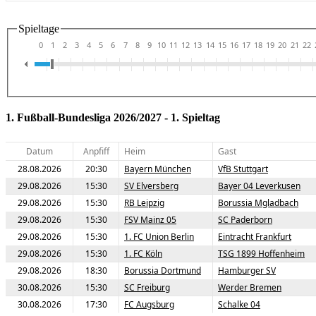
Spieltage
0
1
2
3
4
5
6
7
8
9
10
11
12
13
14
15
16
17
18
19
20
21
22
1. Fußball-Bundesliga 2026/2027 - 1. Spieltag
Datum
Anpfiff
Heim
Gast
28.08.2026
20:30
Bayern München
VfB Stuttgart
29.08.2026
15:30
SV Elversberg
Bayer 04 Leverkusen
29.08.2026
15:30
RB Leipzig
Borussia Mgladbach
29.08.2026
15:30
FSV Mainz 05
SC Paderborn
29.08.2026
15:30
1. FC Union Berlin
Eintracht Frankfurt
29.08.2026
15:30
1. FC Köln
TSG 1899 Hoffenheim
29.08.2026
18:30
Borussia Dortmund
Hamburger SV
30.08.2026
15:30
SC Freiburg
Werder Bremen
30.08.2026
17:30
FC Augsburg
Schalke 04