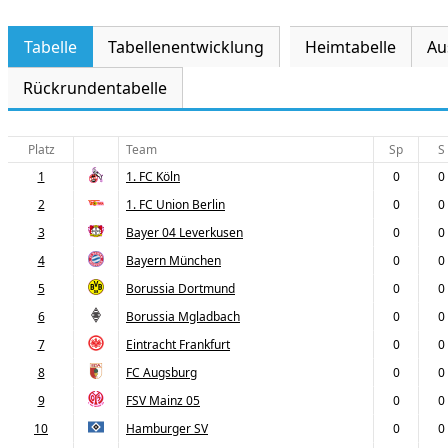
Tabelle
Tabellenentwicklung
Heimtabelle
Au
Rückrundentabelle
Platz
Team
Sp
S
1
1. FC Köln
0
0
2
1. FC Union Berlin
0
0
3
Bayer 04 Leverkusen
0
0
4
Bayern München
0
0
5
Borussia Dortmund
0
0
6
Borussia Mgladbach
0
0
7
Eintracht Frankfurt
0
0
8
FC Augsburg
0
0
9
FSV Mainz 05
0
0
10
Hamburger SV
0
0