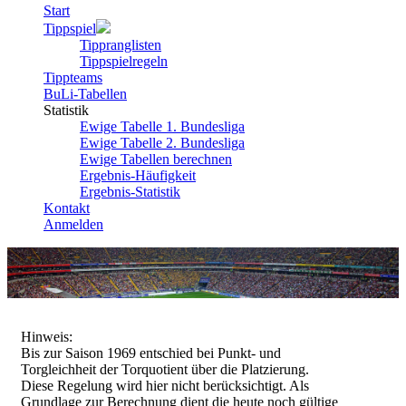
Start
Tippspiel
Tippranglisten
Tippspielregeln
Tippteams
BuLi-Tabellen
Statistik
Ewige Tabelle 1. Bundesliga
Ewige Tabelle 2. Bundesliga
Ewige Tabellen berechnen
Ergebnis-Häufigkeit
Ergebnis-Statistik
Kontakt
Anmelden
Hinweis:
Bis zur Saison 1969 entschied bei Punkt- und
Torgleichheit der Torquotient über die Platzierung.
Diese Regelung wird hier nicht berücksichtigt. Als
Grundlage zur Berechnung dient die heute noch gültige