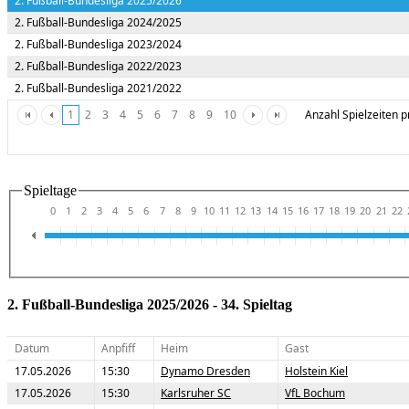
2. Fußball-Bundesliga 2025/2026
2. Fußball-Bundesliga 2024/2025
2. Fußball-Bundesliga 2023/2024
2. Fußball-Bundesliga 2022/2023
2. Fußball-Bundesliga 2021/2022
1
2
3
4
5
6
7
8
9
10
Anzahl Spielzeiten p
Spieltage
0
1
2
3
4
5
6
7
8
9
10
11
12
13
14
15
16
17
18
19
20
21
22
2. Fußball-Bundesliga 2025/2026 - 34. Spieltag
Datum
Anpfiff
Heim
Gast
17.05.2026
15:30
Dynamo Dresden
Holstein Kiel
17.05.2026
15:30
Karlsruher SC
VfL Bochum