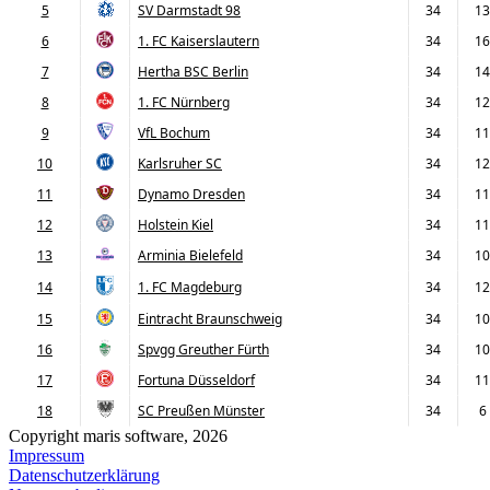
5
SV Darmstadt 98
34
13
6
1. FC Kaiserslautern
34
16
7
Hertha BSC Berlin
34
14
8
1. FC Nürnberg
34
12
9
VfL Bochum
34
11
10
Karlsruher SC
34
12
11
Dynamo Dresden
34
11
12
Holstein Kiel
34
11
13
Arminia Bielefeld
34
10
14
1. FC Magdeburg
34
12
15
Eintracht Braunschweig
34
10
16
Spvgg Greuther Fürth
34
10
17
Fortuna Düsseldorf
34
11
18
SC Preußen Münster
34
6
Copyright maris software, 2026
Impressum
Datenschutzerklärung