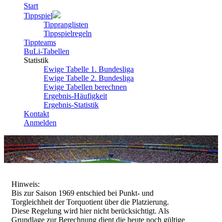
Start
Tippspiel
Tippranglisten
Tippspielregeln
Tippteams
BuLi-Tabellen
Statistik
Ewige Tabelle 1. Bundesliga
Ewige Tabelle 2. Bundesliga
Ewige Tabellen berechnen
Ergebnis-Häufigkeit
Ergebnis-Statistik
Kontakt
Anmelden
Hinweis:
Bis zur Saison 1969 entschied bei Punkt- und
Torgleichheit der Torquotient über die Platzierung.
Diese Regelung wird hier nicht berücksichtigt. Als
Grundlage zur Berechnung dient die heute noch gültige