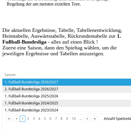
Regelung der am meisten erzielten Tore.
Die aktuellen Ergebnisse, Tabelle, Tabellenentwicklung,
Heimtabelle, Auswärtstabelle, Rückrundentabelle zur
1.
Fußball-Bundesliga
- alles auf einen Blick !
Zuerst eine Saison, dann den Spieltag wählen, um die
jeweiligen Ergebnisse und Tabellen anzuzeigen.
Saison
1. Fußball-Bundesliga 2026/2027
2. Fußball-Bundesliga 2026/2027
1. Fußball-Bundesliga 2025/2026
1. Fußball-Bundesliga 2024/2025
1. Fußball-Bundesliga 2023/2024
1
2
3
4
5
6
7
8
9
10
...
Anzahl Spielzeite