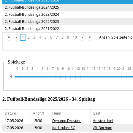
2. Fußball-Bundesliga 2025/2026
2. Fußball-Bundesliga 2024/2025
2. Fußball-Bundesliga 2023/2024
2. Fußball-Bundesliga 2022/2023
2. Fußball-Bundesliga 2021/2022
1
2
3
4
5
6
7
8
9
10
Anzahl Spielzeiten p
Spieltage
0
1
2
3
4
5
6
7
8
9
10
11
12
13
14
15
16
17
18
19
20
21
22
2. Fußball-Bundesliga 2025/2026 - 34. Spieltag
Datum
Anpfiff
Heim
Gast
17.05.2026
15:30
Dynamo Dresden
Holstein Kiel
17.05.2026
15:30
Karlsruher SC
VfL Bochum