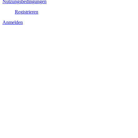
Nutzungsbedingungen
Registrieren
Anmelden