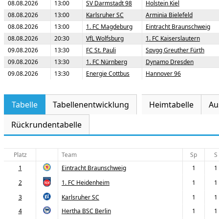
08.08.2026
13:00
SV Darmstadt 98
Holstein Kiel
08.08.2026
13:00
Karlsruher SC
Arminia Bielefeld
08.08.2026
13:00
1. FC Magdeburg
Eintracht Braunschweig
08.08.2026
20:30
VfL Wolfsburg
1. FC Kaiserslautern
09.08.2026
13:30
FC St. Pauli
Spvgg Greuther Fürth
09.08.2026
13:30
1. FC Nürnberg
Dynamo Dresden
09.08.2026
13:30
Energie Cottbus
Hannover 96
Tabelle
Tabellenentwicklung
Heimtabelle
Au
Rückrundentabelle
Platz
Team
Sp
S
1
Eintracht Braunschweig
1
1
2
1. FC Heidenheim
1
1
3
Karlsruher SC
1
1
4
Hertha BSC Berlin
1
1