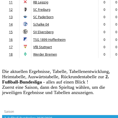
11
RB Leipzig
0
0
12
SC Freiburg
0
0
13
SC Paderborn
0
0
14
Schalke 04
0
0
15
SV Elversberg
0
0
16
TSG 1899 Hoffenheim
0
0
17
VfB Stuttgart
0
0
18
Werder Bremen
0
0
Die aktuellen Ergebnisse, Tabelle, Tabellenentwicklung,
Heimtabelle, Auswärtstabelle, Rückrundentabelle zur
2.
Fußball-Bundesliga
- alles auf einen Blick !
Zuerst eine Saison, dann den Spieltag wählen, um die
jeweiligen Ergebnisse und Tabellen anzuzeigen.
Saison