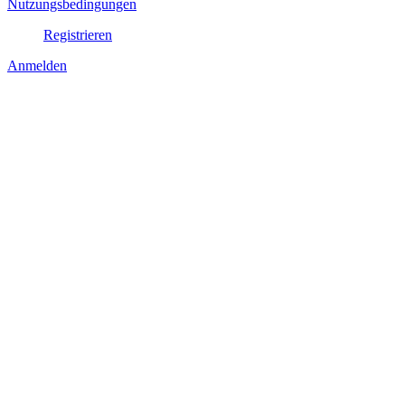
Nutzungsbedingungen
Registrieren
Anmelden