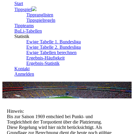
Start
Tippspiel
Tippranglisten
Tippspielregeln
Tippteams
BuLi-Tabellen
Statistik
Ewige Tabelle 1. Bundesliga
Ewige Tabelle 2. Bundesliga
Ewige Tabellen berechnen
Ergebnis-Häufigkeit
Ergebnis-Statistik
Kontakt
Anmelden
Hinweis:
Bis zur Saison 1969 entschied bei Punkt- und
Torgleichheit der Torquotient über die Platzierung.
Diese Regelung wird hier nicht berücksichtigt. Als
Grundlage zur Berechnung dient die heute noch gültige