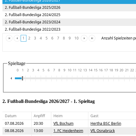
2. Fußball-Bundesliga 2026/2027
2. Fußball-Bundesliga 2025/2026
2. Fußball-Bundesliga 2024/2025
2. Fußball-Bundesliga 2023/2024
2. Fußball-Bundesliga 2022/2023
1
2
3
4
5
6
7
8
9
10
Anzahl Spielzeiten p
Spieltage
0
1
2
3
4
5
6
7
8
9
10
11
12
13
14
15
16
17
18
19
20
21
22
2. Fußball-Bundesliga 2026/2027 - 1. Spieltag
Datum
Anpfiff
Heim
Gast
07.08.2026
20:30
VfL Bochum
Hertha BSC Berlin
08.08.2026
13:00
1. FC Heidenheim
VfL Osnabrück