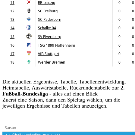
11
RB Leipzig
0
0
12
SC Freiburg
0
0
13
SC Paderborn
0
0
14
Schalke 04
0
0
15
SV Elversberg
0
0
16
TSG 1899 Hoffenheim
0
0
17
VfB Stuttgart
0
0
18
Werder Bremen
0
0
Die aktuellen Ergebnisse, Tabelle, Tabellenentwicklung,
Heimtabelle, Auswärtstabelle, Rückrundentabelle zur
2.
Fußball-Bundesliga
- alles auf einen Blick !
Zuerst eine Saison, dann den Spieltag wählen, um die
jeweiligen Ergebnisse und Tabellen anzuzeigen.
Saison