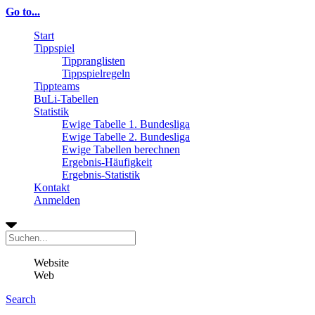
Go to...
Start
Tippspiel
Tippranglisten
Tippspielregeln
Tippteams
BuLi-Tabellen
Statistik
Ewige Tabelle 1. Bundesliga
Ewige Tabelle 2. Bundesliga
Ewige Tabellen berechnen
Ergebnis-Häufigkeit
Ergebnis-Statistik
Kontakt
Anmelden
Website
Web
Search