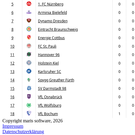
5
1. FC Nürnberg
0
0
6
Arminia Bielefeld
0
0
7
Dynamo Dresden
0
0
8
Eintracht Braunschweig
0
0
9
Energie Cottbus
0
0
10
FC St. Pauli
0
0
11
Hannover 96
0
0
12
Holstein Kiel
0
0
13
Karlsruher SC
0
0
14
Spvgg Greuther Fürth
0
0
15
SV Darmstadt 98
0
0
16
VfL Osnabrück
0
0
17
VfL Wolfsburg
0
0
18
VfL Bochum
1
0
Copyright maris software, 2026
Impressum
Datenschutzerklärung