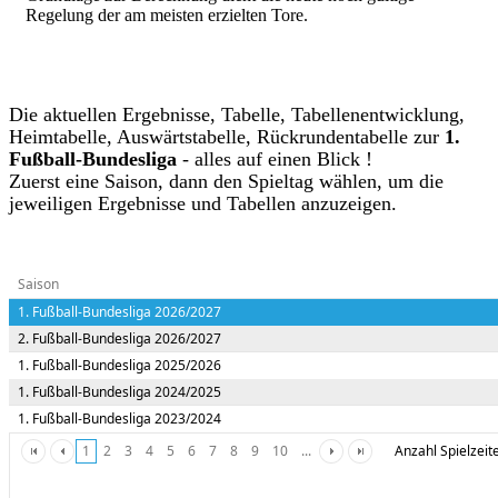
Regelung der am meisten erzielten Tore.
Die aktuellen Ergebnisse, Tabelle, Tabellenentwicklung,
Heimtabelle, Auswärtstabelle, Rückrundentabelle zur
1.
Fußball-Bundesliga
- alles auf einen Blick !
Zuerst eine Saison, dann den Spieltag wählen, um die
jeweiligen Ergebnisse und Tabellen anzuzeigen.
Saison
1. Fußball-Bundesliga 2026/2027
2. Fußball-Bundesliga 2026/2027
1. Fußball-Bundesliga 2025/2026
1. Fußball-Bundesliga 2024/2025
1. Fußball-Bundesliga 2023/2024
1
2
3
4
5
6
7
8
9
10
...
Anzahl Spielzeite