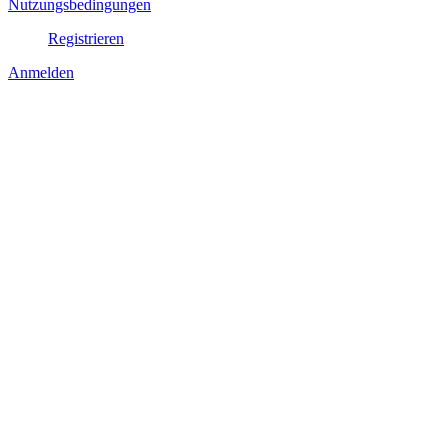
Nutzungsbedingungen
Registrieren
Anmelden