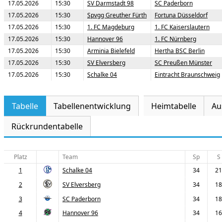
17.05.2026
15:30
SV Darmstadt 98
SC Paderborn
17.05.2026
15:30
Spvgg Greuther Fürth
Fortuna Düsseldorf
17.05.2026
15:30
1. FC Magdeburg
1. FC Kaiserslautern
17.05.2026
15:30
Hannover 96
1. FC Nürnberg
17.05.2026
15:30
Arminia Bielefeld
Hertha BSC Berlin
17.05.2026
15:30
SV Elversberg
SC Preußen Münster
17.05.2026
15:30
Schalke 04
Eintracht Braunschweig
Tabelle
Tabellenentwicklung
Heimtabelle
Au
Rückrundentabelle
Platz
Team
Sp
S
1
Schalke 04
34
21
2
SV Elversberg
34
18
3
SC Paderborn
34
18
4
Hannover 96
34
16