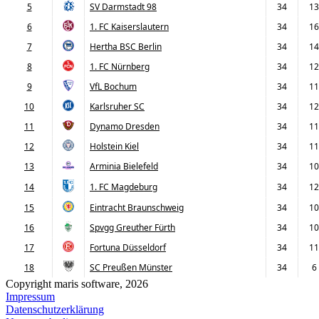
5
SV Darmstadt 98
34
13
6
1. FC Kaiserslautern
34
16
7
Hertha BSC Berlin
34
14
8
1. FC Nürnberg
34
12
9
VfL Bochum
34
11
10
Karlsruher SC
34
12
11
Dynamo Dresden
34
11
12
Holstein Kiel
34
11
13
Arminia Bielefeld
34
10
14
1. FC Magdeburg
34
12
15
Eintracht Braunschweig
34
10
16
Spvgg Greuther Fürth
34
10
17
Fortuna Düsseldorf
34
11
18
SC Preußen Münster
34
6
Copyright maris software, 2026
Impressum
Datenschutzerklärung