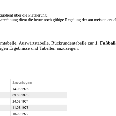
quotient über die Platzierung.
Berechnung dient die heute noch gültige Regelung der am meisten erziel
imtabelle, Auswärtstabelle, Rückrundentabelle zur
1. Fußball
ligen Ergebnisse und Tabellen anzuzeigen.
Saisonbeginn
14.08.1976
09.08.1975
24.08.1974
11.08.1973
16.09.1972