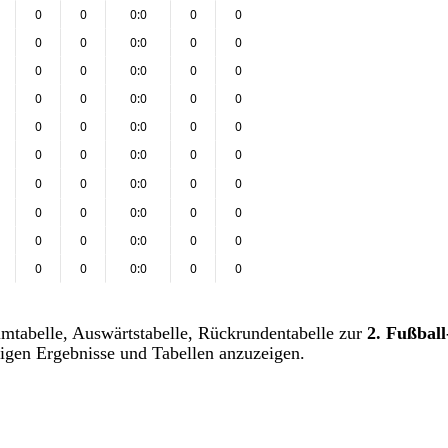
0
0
0:0
0
0
0
0
0:0
0
0
0
0
0:0
0
0
0
0
0:0
0
0
0
0
0:0
0
0
0
0
0:0
0
0
0
0
0:0
0
0
0
0
0:0
0
0
0
0
0:0
0
0
0
0
0:0
0
0
imtabelle, Auswärtstabelle, Rückrundentabelle zur
2. Fußball
ligen Ergebnisse und Tabellen anzuzeigen.