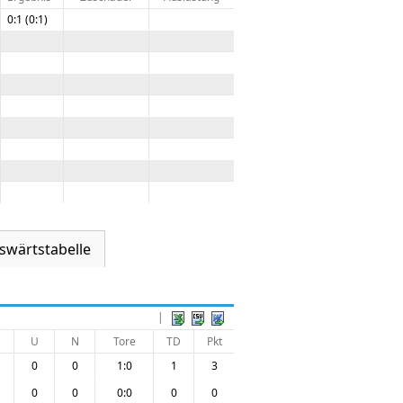
0:1 (0:1)
swärtstabelle
|
U
N
Tore
TD
Pkt
0
0
1:0
1
3
0
0
0:0
0
0