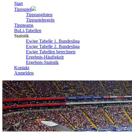
Start
Tippspiel
Tippranglisten
Tippspielregeln
Tippteams
BuLi-Tabellen
Statistik
Ewige Tabelle 1. Bundesliga
Ewige Tabelle 2. Bundesliga
Ewige Tabellen berechnen
Ergebnis-Häufigkeit
Ergebnis-Statistik
Kontakt
Anmelden