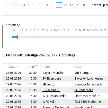
...
4
5
6
7
8
9
10
11
12
13
Anzahl Spiel
Spieltage
0
1
2
3
4
5
6
7
8
9
10
11
12
13
14
15
16
17
18
19
20
21
22
1. Fußball-Bundesliga 2026/2027 - 1. Spieltag
Datum
Anpfiff
Heim
Gast
28.08.2026
20:30
Bayern München
VfB Stuttgart
29.08.2026
15:30
SV Elversberg
Bayer 04 Leverkusen
29.08.2026
15:30
RB Leipzig
Borussia Mgladbach
29.08.2026
15:30
FSV Mainz 05
SC Paderborn
29.08.2026
15:30
1. FC Union Berlin
Eintracht Frankfurt
29.08.2026
15:30
1. FC Köln
TSG 1899 Hoffenheim
29.08.2026
18:30
Borussia Dortmund
Hamburger SV