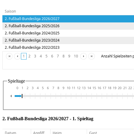
Saison
2. Fußball-Bundesliga 2026/2027
2. Fußball-Bundesliga 2025/2026
2. Fußball-Bundesliga 2024/2025
2. Fußball-Bundesliga 2023/2024
2. Fußball-Bundesliga 2022/2023
1
2
3
4
5
6
7
8
9
10
Anzahl Spielzeiten p
Spieltage
0
1
2
3
4
5
6
7
8
9
10
11
12
13
14
15
16
17
18
19
20
21
22
2. Fußball-Bundesliga 2026/2027 - 1. Spieltag
Datum
Anpfiff
Heim
Gast