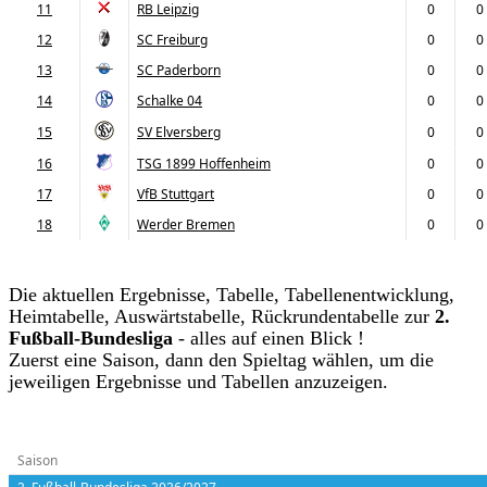
11
RB Leipzig
0
0
12
SC Freiburg
0
0
13
SC Paderborn
0
0
14
Schalke 04
0
0
15
SV Elversberg
0
0
16
TSG 1899 Hoffenheim
0
0
17
VfB Stuttgart
0
0
18
Werder Bremen
0
0
Die aktuellen Ergebnisse, Tabelle, Tabellenentwicklung,
Heimtabelle, Auswärtstabelle, Rückrundentabelle zur
2.
Fußball-Bundesliga
- alles auf einen Blick !
Zuerst eine Saison, dann den Spieltag wählen, um die
jeweiligen Ergebnisse und Tabellen anzuzeigen.
Saison