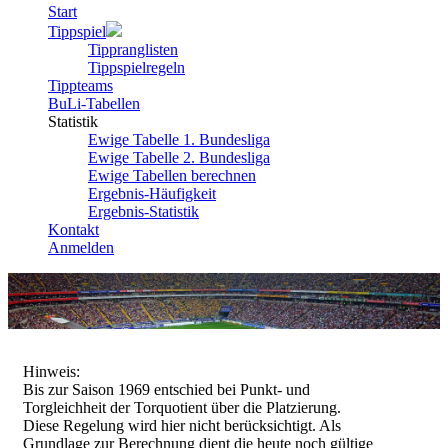
Start
Tippspiel
Tippranglisten
Tippspielregeln
Tippteams
BuLi-Tabellen
Statistik
Ewige Tabelle 1. Bundesliga
Ewige Tabelle 2. Bundesliga
Ewige Tabellen berechnen
Ergebnis-Häufigkeit
Ergebnis-Statistik
Kontakt
Anmelden
Hinweis:
Bis zur Saison 1969 entschied bei Punkt- und
Torgleichheit der Torquotient über die Platzierung.
Diese Regelung wird hier nicht berücksichtigt. Als
Grundlage zur Berechnung dient die heute noch gültige