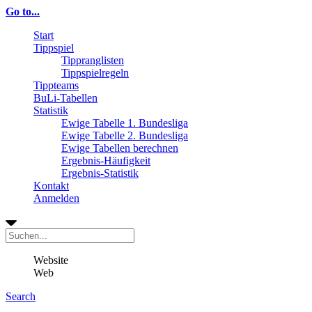
Go to...
Start
Tippspiel
Tippranglisten
Tippspielregeln
Tippteams
BuLi-Tabellen
Statistik
Ewige Tabelle 1. Bundesliga
Ewige Tabelle 2. Bundesliga
Ewige Tabellen berechnen
Ergebnis-Häufigkeit
Ergebnis-Statistik
Kontakt
Anmelden
Website
Web
Search