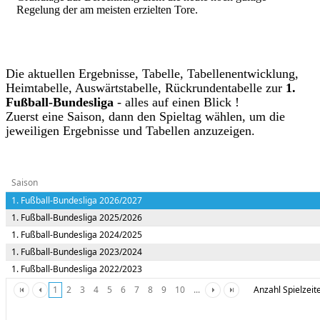
Regelung der am meisten erzielten Tore.
Die aktuellen Ergebnisse, Tabelle, Tabellenentwicklung,
Heimtabelle, Auswärtstabelle, Rückrundentabelle zur
1.
Fußball-Bundesliga
- alles auf einen Blick !
Zuerst eine Saison, dann den Spieltag wählen, um die
jeweiligen Ergebnisse und Tabellen anzuzeigen.
Saison
1. Fußball-Bundesliga 2026/2027
1. Fußball-Bundesliga 2025/2026
1. Fußball-Bundesliga 2024/2025
1. Fußball-Bundesliga 2023/2024
1. Fußball-Bundesliga 2022/2023
1
2
3
4
5
6
7
8
9
10
...
Anzahl Spielzeite