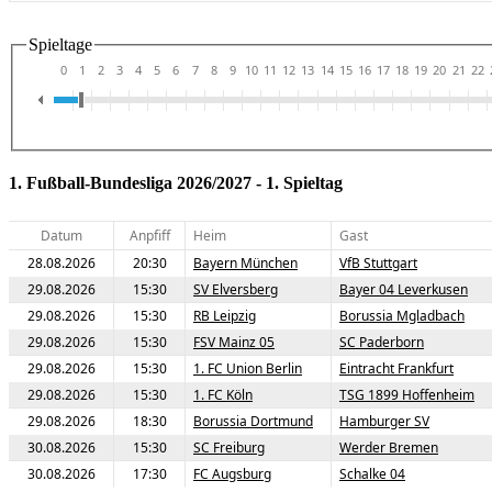
Spieltage
0
1
2
3
4
5
6
7
8
9
10
11
12
13
14
15
16
17
18
19
20
21
22
1. Fußball-Bundesliga 2026/2027 - 1. Spieltag
Datum
Anpfiff
Heim
Gast
28.08.2026
20:30
Bayern München
VfB Stuttgart
29.08.2026
15:30
SV Elversberg
Bayer 04 Leverkusen
29.08.2026
15:30
RB Leipzig
Borussia Mgladbach
29.08.2026
15:30
FSV Mainz 05
SC Paderborn
29.08.2026
15:30
1. FC Union Berlin
Eintracht Frankfurt
29.08.2026
15:30
1. FC Köln
TSG 1899 Hoffenheim
29.08.2026
18:30
Borussia Dortmund
Hamburger SV
30.08.2026
15:30
SC Freiburg
Werder Bremen
30.08.2026
17:30
FC Augsburg
Schalke 04