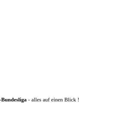
-Bundesliga
- alles auf einen Blick !