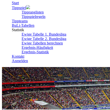
Start
Tippspiel
Tippranglisten
Tippspielregeln
Tippteams
BuLi-Tabellen
Statistik
Ewige Tabelle 1. Bundesliga
Ewige Tabelle 2. Bundesliga
Ewige Tabellen berechnen
Ergebnis-Häufigkeit
Ergebnis-Statistik
Kontakt
Anmelden