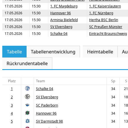
17.05.2026
15:30
1. FC Magdeburg
1. FC Kaiserslautern
17.05.2026
15:30
Hannover 96
1. FC Nürnberg
17.05.2026
15:30
Arminia Bielefeld
Hertha BSC Berlin
17.05.2026
15:30
SV Elversberg
SC Preußen Münster
17.05.2026
15:30
Schalke 04
Eintracht Braunschweig
Tabelle
Tabellenentwicklung
Heimtabelle
Au
Rückrundentabelle
Platz
Team
Sp
S
1
Schalke 04
34
21
2
SV Elversberg
34
18
3
SC Paderborn
34
18
4
Hannover 96
34
16
5
SV Darmstadt 98
34
13