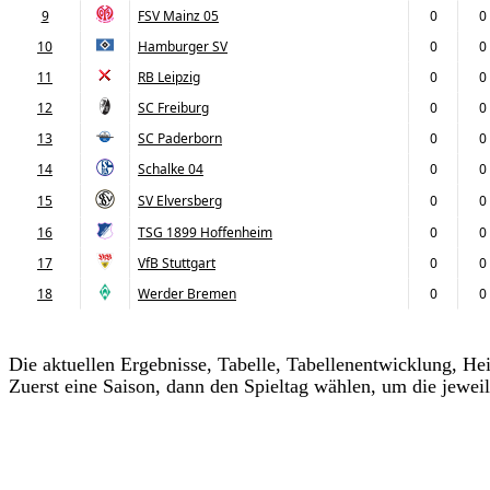
9
FSV Mainz 05
0
0
10
Hamburger SV
0
0
11
RB Leipzig
0
0
12
SC Freiburg
0
0
13
SC Paderborn
0
0
14
Schalke 04
0
0
15
SV Elversberg
0
0
16
TSG 1899 Hoffenheim
0
0
17
VfB Stuttgart
0
0
18
Werder Bremen
0
0
Die aktuellen Ergebnisse, Tabelle, Tabellenentwicklung, He
Zuerst eine Saison, dann den Spieltag wählen, um die jewei