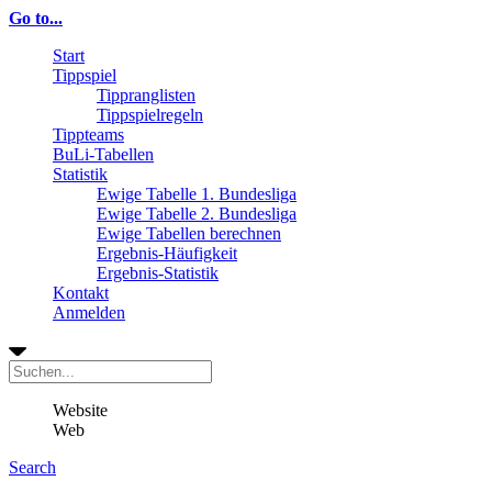
Go to...
Start
Tippspiel
Tippranglisten
Tippspielregeln
Tippteams
BuLi-Tabellen
Statistik
Ewige Tabelle 1. Bundesliga
Ewige Tabelle 2. Bundesliga
Ewige Tabellen berechnen
Ergebnis-Häufigkeit
Ergebnis-Statistik
Kontakt
Anmelden
Website
Web
Search