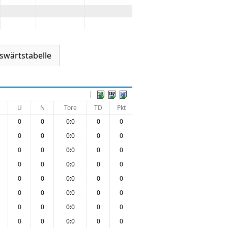
swärtstabelle
|
U
N
Tore
TD
Pkt
0
0
0:0
0
0
0
0
0:0
0
0
0
0
0:0
0
0
0
0
0:0
0
0
0
0
0:0
0
0
0
0
0:0
0
0
0
0
0:0
0
0
0
0
0:0
0
0