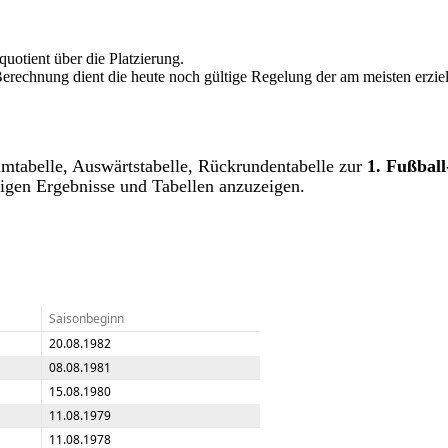
quotient über die Platzierung.
Berechnung dient die heute noch gültige Regelung der am meisten erziel
imtabelle, Auswärtstabelle, Rückrundentabelle zur
1. Fußball
ligen Ergebnisse und Tabellen anzuzeigen.
Saisonbeginn
20.08.1982
08.08.1981
15.08.1980
11.08.1979
11.08.1978