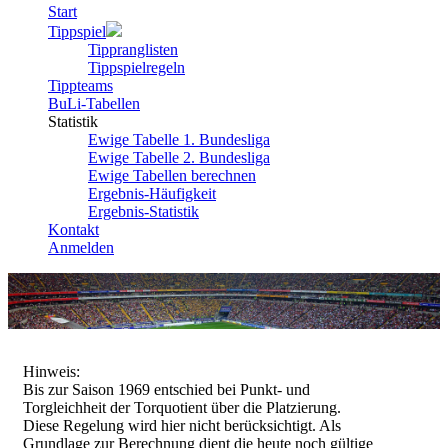
Start
Tippspiel
Tippranglisten
Tippspielregeln
Tippteams
BuLi-Tabellen
Statistik
Ewige Tabelle 1. Bundesliga
Ewige Tabelle 2. Bundesliga
Ewige Tabellen berechnen
Ergebnis-Häufigkeit
Ergebnis-Statistik
Kontakt
Anmelden
Hinweis:
Bis zur Saison 1969 entschied bei Punkt- und
Torgleichheit der Torquotient über die Platzierung.
Diese Regelung wird hier nicht berücksichtigt. Als
Grundlage zur Berechnung dient die heute noch gültige