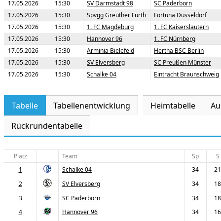
17.05.2026
15:30
SV Darmstadt 98
SC Paderborn
17.05.2026
15:30
Spvgg Greuther Fürth
Fortuna Düsseldorf
17.05.2026
15:30
1. FC Magdeburg
1. FC Kaiserslautern
17.05.2026
15:30
Hannover 96
1. FC Nürnberg
17.05.2026
15:30
Arminia Bielefeld
Hertha BSC Berlin
17.05.2026
15:30
SV Elversberg
SC Preußen Münster
17.05.2026
15:30
Schalke 04
Eintracht Braunschweig
Tabelle
Tabellenentwicklung
Heimtabelle
Au
Rückrundentabelle
Platz
Team
Sp
S
1
Schalke 04
34
21
2
SV Elversberg
34
18
3
SC Paderborn
34
18
4
Hannover 96
34
16