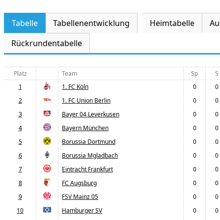
Tabelle
Tabellenentwicklung
Heimtabelle
Au
Rückrundentabelle
Platz
Team
Sp
S
1
1. FC Köln
0
0
2
1. FC Union Berlin
0
0
3
Bayer 04 Leverkusen
0
0
4
Bayern München
0
0
5
Borussia Dortmund
0
0
6
Borussia Mgladbach
0
0
7
Eintracht Frankfurt
0
0
8
FC Augsburg
0
0
9
FSV Mainz 05
0
0
10
Hamburger SV
0
0