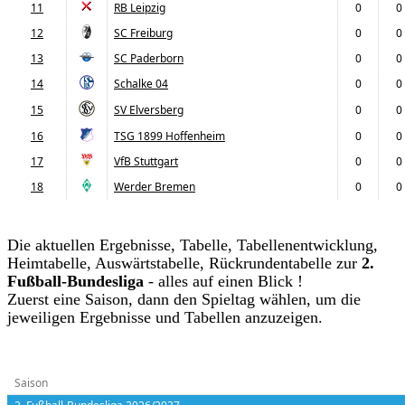
11
RB Leipzig
0
0
12
SC Freiburg
0
0
13
SC Paderborn
0
0
14
Schalke 04
0
0
15
SV Elversberg
0
0
16
TSG 1899 Hoffenheim
0
0
17
VfB Stuttgart
0
0
18
Werder Bremen
0
0
Die aktuellen Ergebnisse, Tabelle, Tabellenentwicklung,
Heimtabelle, Auswärtstabelle, Rückrundentabelle zur
2.
Fußball-Bundesliga
- alles auf einen Blick !
Zuerst eine Saison, dann den Spieltag wählen, um die
jeweiligen Ergebnisse und Tabellen anzuzeigen.
Saison