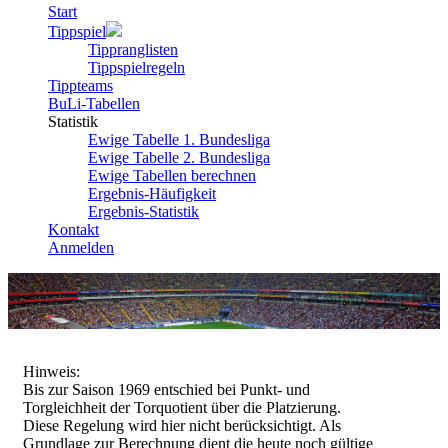
Start
Tippspiel
Tippranglisten
Tippspielregeln
Tippteams
BuLi-Tabellen
Statistik
Ewige Tabelle 1. Bundesliga
Ewige Tabelle 2. Bundesliga
Ewige Tabellen berechnen
Ergebnis-Häufigkeit
Ergebnis-Statistik
Kontakt
Anmelden
Hinweis:
Bis zur Saison 1969 entschied bei Punkt- und
Torgleichheit der Torquotient über die Platzierung.
Diese Regelung wird hier nicht berücksichtigt. Als
Grundlage zur Berechnung dient die heute noch gültige