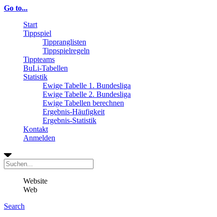
Go to...
Start
Tippspiel
Tippranglisten
Tippspielregeln
Tippteams
BuLi-Tabellen
Statistik
Ewige Tabelle 1. Bundesliga
Ewige Tabelle 2. Bundesliga
Ewige Tabellen berechnen
Ergebnis-Häufigkeit
Ergebnis-Statistik
Kontakt
Anmelden
Website
Web
Search