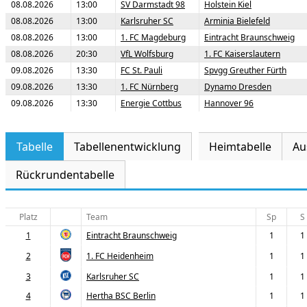
08.08.2026
13:00
SV Darmstadt 98
Holstein Kiel
08.08.2026
13:00
Karlsruher SC
Arminia Bielefeld
08.08.2026
13:00
1. FC Magdeburg
Eintracht Braunschweig
08.08.2026
20:30
VfL Wolfsburg
1. FC Kaiserslautern
09.08.2026
13:30
FC St. Pauli
Spvgg Greuther Fürth
09.08.2026
13:30
1. FC Nürnberg
Dynamo Dresden
09.08.2026
13:30
Energie Cottbus
Hannover 96
Tabelle
Tabellenentwicklung
Heimtabelle
Au
Rückrundentabelle
Platz
Team
Sp
S
1
Eintracht Braunschweig
1
1
2
1. FC Heidenheim
1
1
3
Karlsruher SC
1
1
4
Hertha BSC Berlin
1
1