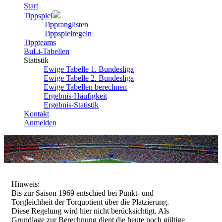
Start
Tippspiel
Tippranglisten
Tippspielregeln
Tippteams
BuLi-Tabellen
Statistik
Ewige Tabelle 1. Bundesliga
Ewige Tabelle 2. Bundesliga
Ewige Tabellen berechnen
Ergebnis-Häufigkeit
Ergebnis-Statistik
Kontakt
Anmelden
Hinweis:
Bis zur Saison 1969 entschied bei Punkt- und
Torgleichheit der Torquotient über die Platzierung.
Diese Regelung wird hier nicht berücksichtigt. Als
Grundlage zur Berechnung dient die heute noch gültige