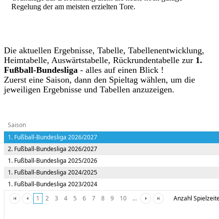
Regelung der am meisten erzielten Tore.
Die aktuellen Ergebnisse, Tabelle, Tabellenentwicklung,
Heimtabelle, Auswärtstabelle, Rückrundentabelle zur
1.
Fußball-Bundesliga
- alles auf einen Blick !
Zuerst eine Saison, dann den Spieltag wählen, um die
jeweiligen Ergebnisse und Tabellen anzuzeigen.
Saison
1. Fußball-Bundesliga 2026/2027
2. Fußball-Bundesliga 2026/2027
1. Fußball-Bundesliga 2025/2026
1. Fußball-Bundesliga 2024/2025
1. Fußball-Bundesliga 2023/2024
1
2
3
4
5
6
7
8
9
10
...
Anzahl Spielzeite