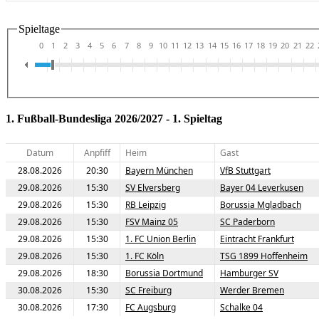
Spieltage
0
1
2
3
4
5
6
7
8
9
10
11
12
13
14
15
16
17
18
19
20
21
22
1. Fußball-Bundesliga 2026/2027 - 1. Spieltag
Datum
Anpfiff
Heim
Gast
28.08.2026
20:30
Bayern München
VfB Stuttgart
29.08.2026
15:30
SV Elversberg
Bayer 04 Leverkusen
29.08.2026
15:30
RB Leipzig
Borussia Mgladbach
29.08.2026
15:30
FSV Mainz 05
SC Paderborn
29.08.2026
15:30
1. FC Union Berlin
Eintracht Frankfurt
29.08.2026
15:30
1. FC Köln
TSG 1899 Hoffenheim
29.08.2026
18:30
Borussia Dortmund
Hamburger SV
30.08.2026
15:30
SC Freiburg
Werder Bremen
30.08.2026
17:30
FC Augsburg
Schalke 04