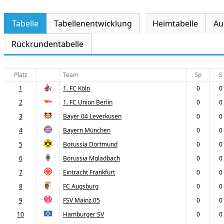
Tabelle
Tabellenentwicklung
Heimtabelle
Au
Rückrundentabelle
Platz
Team
Sp
S
1
1. FC Köln
0
0
2
1. FC Union Berlin
0
0
3
Bayer 04 Leverkusen
0
0
4
Bayern München
0
0
5
Borussia Dortmund
0
0
6
Borussia Mgladbach
0
0
7
Eintracht Frankfurt
0
0
8
FC Augsburg
0
0
9
FSV Mainz 05
0
0
10
Hamburger SV
0
0