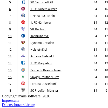
5
SV Darmstadt 98
34
13
6
1. FC Kaiserslautern
34
16
7
Hertha BSC Berlin
34
14
8
1. FC Nürnberg
34
12
9
VfL Bochum
34
11
10
Karlsruher SC
34
12
11
Dynamo Dresden
34
11
12
Holstein Kiel
34
11
13
Arminia Bielefeld
34
10
14
1. FC Magdeburg
34
12
15
Eintracht Braunschweig
34
10
16
Spvgg Greuther Fürth
34
10
17
Fortuna Düsseldorf
34
11
18
SC Preußen Münster
34
6
Copyright maris software, 2026
Impressum
Datenschutzerklärung