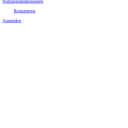
Nutzungsbedingungen
Registrieren
Anmelden