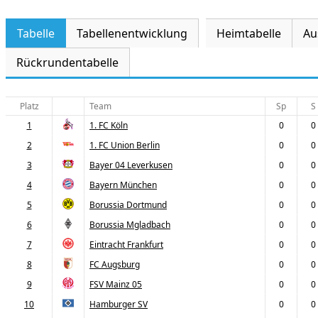
Tabelle
Tabellenentwicklung
Heimtabelle
Au
Rückrundentabelle
Platz
Team
Sp
S
1
1. FC Köln
0
0
2
1. FC Union Berlin
0
0
3
Bayer 04 Leverkusen
0
0
4
Bayern München
0
0
5
Borussia Dortmund
0
0
6
Borussia Mgladbach
0
0
7
Eintracht Frankfurt
0
0
8
FC Augsburg
0
0
9
FSV Mainz 05
0
0
10
Hamburger SV
0
0