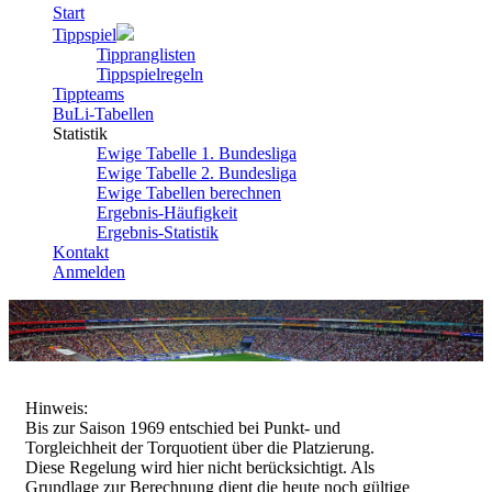
Start
Tippspiel
Tippranglisten
Tippspielregeln
Tippteams
BuLi-Tabellen
Statistik
Ewige Tabelle 1. Bundesliga
Ewige Tabelle 2. Bundesliga
Ewige Tabellen berechnen
Ergebnis-Häufigkeit
Ergebnis-Statistik
Kontakt
Anmelden
Hinweis:
Bis zur Saison 1969 entschied bei Punkt- und
Torgleichheit der Torquotient über die Platzierung.
Diese Regelung wird hier nicht berücksichtigt. Als
Grundlage zur Berechnung dient die heute noch gültige