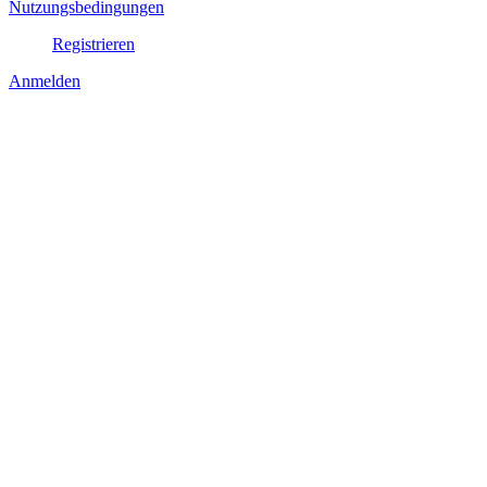
Nutzungsbedingungen
Registrieren
Anmelden