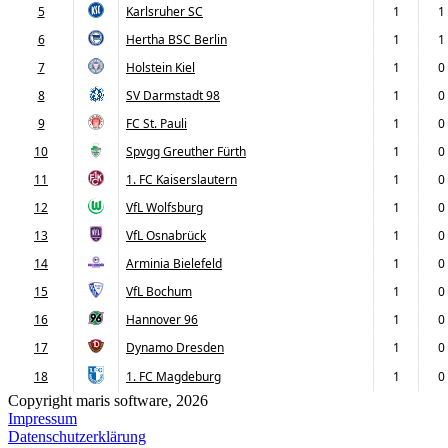
5
Karlsruher SC
1
1
6
Hertha BSC Berlin
1
1
7
Holstein Kiel
1
0
8
SV Darmstadt 98
1
0
9
FC St. Pauli
1
0
10
Spvgg Greuther Fürth
1
0
11
1. FC Kaiserslautern
1
0
12
VfL Wolfsburg
1
0
13
VfL Osnabrück
1
0
14
Arminia Bielefeld
1
0
15
VfL Bochum
1
0
16
Hannover 96
1
0
17
Dynamo Dresden
1
0
18
1. FC Magdeburg
1
0
Copyright maris software, 2026
Impressum
Datenschutzerklärung