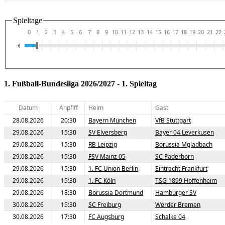
Spieltage
0
1
2
3
4
5
6
7
8
9
10
11
12
13
14
15
16
17
18
19
20
21
22
1. Fußball-Bundesliga 2026/2027 - 1. Spieltag
Datum
Anpfiff
Heim
Gast
28.08.2026
20:30
Bayern München
VfB Stuttgart
29.08.2026
15:30
SV Elversberg
Bayer 04 Leverkusen
29.08.2026
15:30
RB Leipzig
Borussia Mgladbach
29.08.2026
15:30
FSV Mainz 05
SC Paderborn
29.08.2026
15:30
1. FC Union Berlin
Eintracht Frankfurt
29.08.2026
15:30
1. FC Köln
TSG 1899 Hoffenheim
29.08.2026
18:30
Borussia Dortmund
Hamburger SV
30.08.2026
15:30
SC Freiburg
Werder Bremen
30.08.2026
17:30
FC Augsburg
Schalke 04