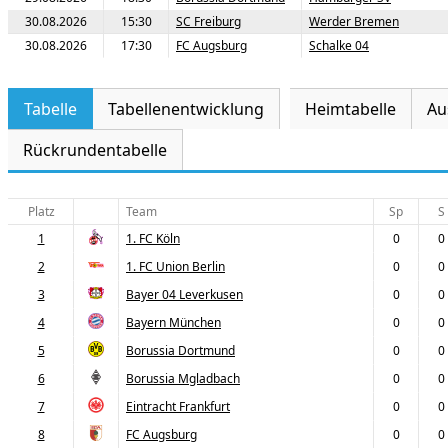
30.08.2026
15:30
SC Freiburg
Werder Bremen
30.08.2026
17:30
FC Augsburg
Schalke 04
Tabelle
Tabellenentwicklung
Heimtabelle
Au
Rückrundentabelle
Platz
Team
Sp
S
1
1. FC Köln
0
0
2
1. FC Union Berlin
0
0
3
Bayer 04 Leverkusen
0
0
4
Bayern München
0
0
5
Borussia Dortmund
0
0
6
Borussia Mgladbach
0
0
7
Eintracht Frankfurt
0
0
8
FC Augsburg
0
0