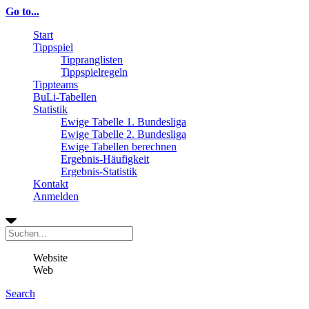
Go to...
Start
Tippspiel
Tippranglisten
Tippspielregeln
Tippteams
BuLi-Tabellen
Statistik
Ewige Tabelle 1. Bundesliga
Ewige Tabelle 2. Bundesliga
Ewige Tabellen berechnen
Ergebnis-Häufigkeit
Ergebnis-Statistik
Kontakt
Anmelden
Website
Web
Search