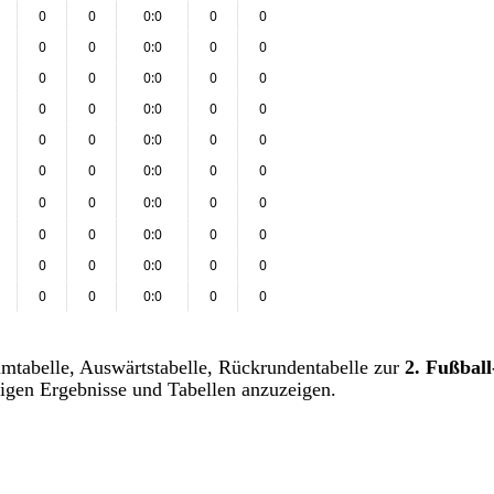
0
0
0:0
0
0
0
0
0:0
0
0
0
0
0:0
0
0
0
0
0:0
0
0
0
0
0:0
0
0
0
0
0:0
0
0
0
0
0:0
0
0
0
0
0:0
0
0
0
0
0:0
0
0
0
0
0:0
0
0
imtabelle, Auswärtstabelle, Rückrundentabelle zur
2. Fußball
ligen Ergebnisse und Tabellen anzuzeigen.