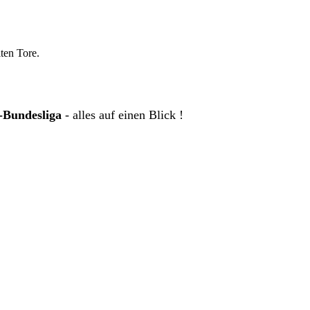
ten Tore.
-Bundesliga
- alles auf einen Blick !