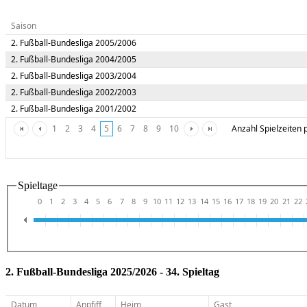
Saison
2. Fußball-Bundesliga 2005/2006
2. Fußball-Bundesliga 2004/2005
2. Fußball-Bundesliga 2003/2004
2. Fußball-Bundesliga 2002/2003
2. Fußball-Bundesliga 2001/2002
1
2
3
4
5
6
7
8
9
10
Anzahl Spielzeiten p
Spieltage
0
1
2
3
4
5
6
7
8
9
10
11
12
13
14
15
16
17
18
19
20
21
22
2. Fußball-Bundesliga 2025/2026 - 34. Spieltag
Datum
Anpfiff
Heim
Gast