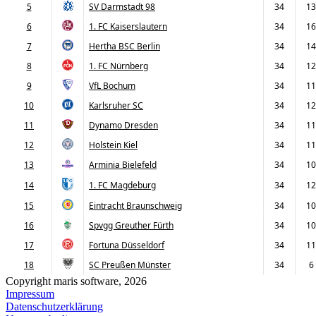
5
SV Darmstadt 98
34
13
6
1. FC Kaiserslautern
34
16
7
Hertha BSC Berlin
34
14
8
1. FC Nürnberg
34
12
9
VfL Bochum
34
11
10
Karlsruher SC
34
12
11
Dynamo Dresden
34
11
12
Holstein Kiel
34
11
13
Arminia Bielefeld
34
10
14
1. FC Magdeburg
34
12
15
Eintracht Braunschweig
34
10
16
Spvgg Greuther Fürth
34
10
17
Fortuna Düsseldorf
34
11
18
SC Preußen Münster
34
6
Copyright maris software, 2026
Impressum
Datenschutzerklärung