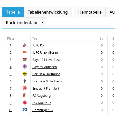
Tabelle
Tabellenentwicklung
Heimtabelle
Au
Rückrundentabelle
Platz
Team
Sp
S
1
1. FC Köln
0
0
2
1. FC Union Berlin
0
0
3
Bayer 04 Leverkusen
0
0
4
Bayern München
0
0
5
Borussia Dortmund
0
0
6
Borussia Mgladbach
0
0
7
Eintracht Frankfurt
0
0
8
FC Augsburg
0
0
9
FSV Mainz 05
0
0
10
Hamburger SV
0
0