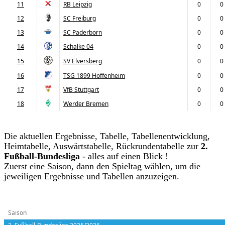
11
RB Leipzig
0
0
12
SC Freiburg
0
0
13
SC Paderborn
0
0
14
Schalke 04
0
0
15
SV Elversberg
0
0
16
TSG 1899 Hoffenheim
0
0
17
VfB Stuttgart
0
0
18
Werder Bremen
0
0
Die aktuellen Ergebnisse, Tabelle, Tabellenentwicklung,
Heimtabelle, Auswärtstabelle, Rückrundentabelle zur
2.
Fußball-Bundesliga
- alles auf einen Blick !
Zuerst eine Saison, dann den Spieltag wählen, um die
jeweiligen Ergebnisse und Tabellen anzuzeigen.
Saison