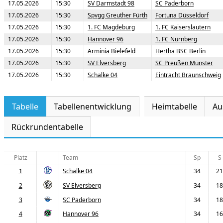
17.05.2026
15:30
SV Darmstadt 98
SC Paderborn
17.05.2026
15:30
Spvgg Greuther Fürth
Fortuna Düsseldorf
17.05.2026
15:30
1. FC Magdeburg
1. FC Kaiserslautern
17.05.2026
15:30
Hannover 96
1. FC Nürnberg
17.05.2026
15:30
Arminia Bielefeld
Hertha BSC Berlin
17.05.2026
15:30
SV Elversberg
SC Preußen Münster
17.05.2026
15:30
Schalke 04
Eintracht Braunschweig
Tabelle
Tabellenentwicklung
Heimtabelle
Au
Rückrundentabelle
Platz
Team
Sp
S
1
Schalke 04
34
21
2
SV Elversberg
34
18
3
SC Paderborn
34
18
4
Hannover 96
34
16