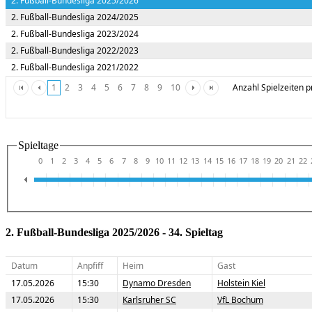
2. Fußball-Bundesliga 2025/2026
2. Fußball-Bundesliga 2024/2025
2. Fußball-Bundesliga 2023/2024
2. Fußball-Bundesliga 2022/2023
2. Fußball-Bundesliga 2021/2022
1
2
3
4
5
6
7
8
9
10
Anzahl Spielzeiten p
Spieltage
0
1
2
3
4
5
6
7
8
9
10
11
12
13
14
15
16
17
18
19
20
21
22
2. Fußball-Bundesliga 2025/2026 - 34. Spieltag
Datum
Anpfiff
Heim
Gast
17.05.2026
15:30
Dynamo Dresden
Holstein Kiel
17.05.2026
15:30
Karlsruher SC
VfL Bochum