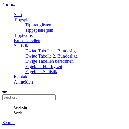
Go to...
Start
Tippspiel
Tippranglisten
Tippspielregeln
Tippteams
BuLi-Tabellen
Statistik
Ewige Tabelle 1. Bundesliga
Ewige Tabelle 2. Bundesliga
Ewige Tabellen berechnen
Ergebnis-Häufigkeit
Ergebnis-Statistik
Kontakt
Anmelden
Website
Web
Search