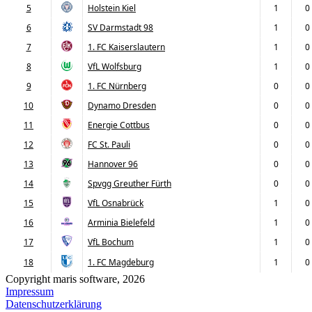
5
Holstein Kiel
1
0
6
SV Darmstadt 98
1
0
7
1. FC Kaiserslautern
1
0
8
VfL Wolfsburg
1
0
9
1. FC Nürnberg
0
0
10
Dynamo Dresden
0
0
11
Energie Cottbus
0
0
12
FC St. Pauli
0
0
13
Hannover 96
0
0
14
Spvgg Greuther Fürth
0
0
15
VfL Osnabrück
1
0
16
Arminia Bielefeld
1
0
17
VfL Bochum
1
0
18
1. FC Magdeburg
1
0
Copyright maris software, 2026
Impressum
Datenschutzerklärung