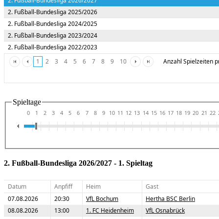
2. Fußball-Bundesliga 2026/2027
2. Fußball-Bundesliga 2025/2026
2. Fußball-Bundesliga 2024/2025
2. Fußball-Bundesliga 2023/2024
2. Fußball-Bundesliga 2022/2023
1
2
3
4
5
6
7
8
9
10
Anzahl Spielzeiten p
Spieltage
0
1
2
3
4
5
6
7
8
9
10
11
12
13
14
15
16
17
18
19
20
21
22
2. Fußball-Bundesliga 2026/2027 - 1. Spieltag
Datum
Anpfiff
Heim
Gast
07.08.2026
20:30
VfL Bochum
Hertha BSC Berlin
08.08.2026
13:00
1. FC Heidenheim
VfL Osnabrück