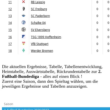
11
RB Leipzig
0
0
12
SC Freiburg
0
0
13
SC Paderborn
0
0
14
Schalke 04
0
0
15
SV Elversberg
0
0
16
TSG 1899 Hoffenheim
0
0
17
VfB Stuttgart
0
0
18
Werder Bremen
0
0
Die aktuellen Ergebnisse, Tabelle, Tabellenentwicklung,
Heimtabelle, Auswärtstabelle, Rückrundentabelle zur
2.
Fußball-Bundesliga
- alles auf einen Blick !
Zuerst eine Saison, dann den Spieltag wählen, um die
jeweiligen Ergebnisse und Tabellen anzuzeigen.
Saison